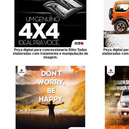
Peça digital para concessionaria Ritto Todas
Peça digital pa
elaboradas com tratamento e manipulação de
elaboradas com 
imagem.